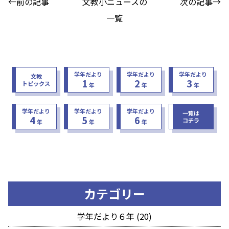
←前の記事
文教小ニュースの
次の記事→
一覧
学年だより
学年だより
学年だより
文教
1
2
3
トピックス
年
年
年
学年だより
学年だより
学年だより
一覧は
4
5
6
コチラ
年
年
年
カテゴリー
学年だより６年 (20)