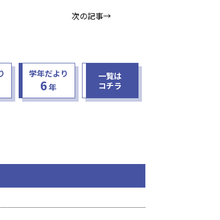
次の記事→
り
学年だより
一覧は
6
コチラ
年