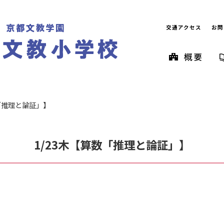
交通アクセス
お問
数「推理と論証」】
1/23木【算数「推理と論証」】