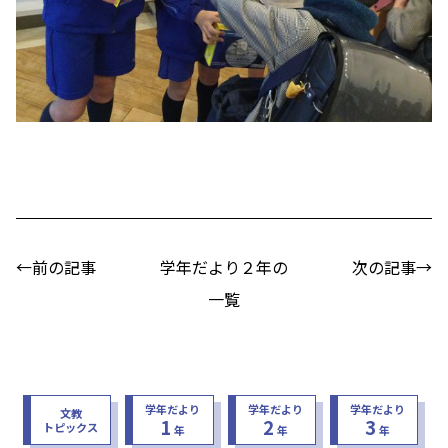
←前の記事
学年だより２年の
次の記事→
一覧
学年だより
学年だより
学年だより
文教
1
2
3
トピックス
年
年
年