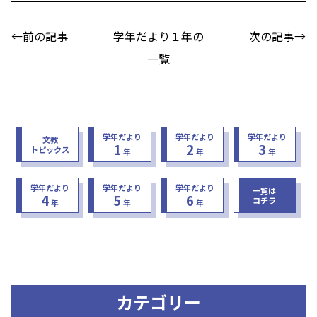
←前の記事
学年だより１年の
次の記事→
一覧
学年だより
学年だより
学年だより
文教
1
2
3
トピックス
年
年
年
学年だより
学年だより
学年だより
一覧は
4
5
6
コチラ
年
年
年
カテゴリー