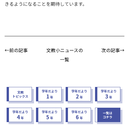
きるようになることを期待しています。
←前の記事
文教小ニュースの
次の記事→
一覧
学年だより
学年だより
学年だより
文教
1
2
3
トピックス
年
年
年
学年だより
学年だより
学年だより
一覧は
4
5
6
コチラ
年
年
年