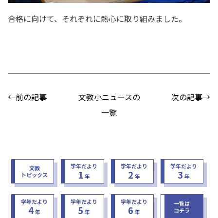
合格に向けて、それぞれに熱心に取り組みました。
←前の記事
文教小ニュースの
次の記事→
一覧
学年だより
学年だより
学年だより
文教
1
2
3
トピックス
年
年
年
学年だより
学年だより
学年だより
一覧は
4
5
6
コチラ
年
年
年