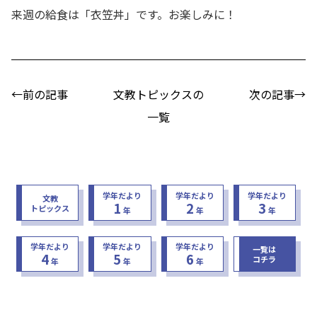
来週の給食は「衣笠丼」です。お楽しみに！
←前の記事
文教トピックスの
次の記事→
一覧
学年だより
学年だより
学年だより
文教
1
2
3
トピックス
年
年
年
学年だより
学年だより
学年だより
一覧は
4
5
6
コチラ
年
年
年