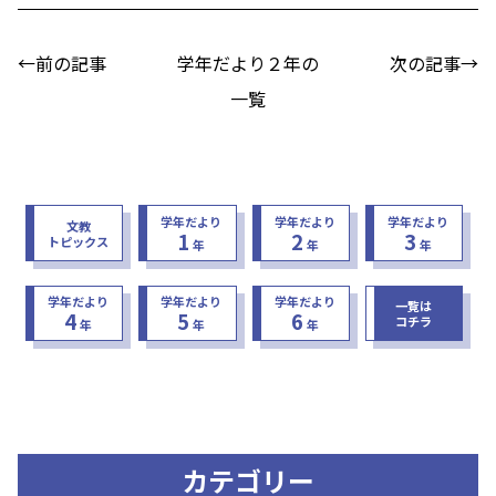
←前の記事
学年だより２年の
次の記事→
一覧
学年だより
学年だより
学年だより
文教
1
2
3
トピックス
年
年
年
学年だより
学年だより
学年だより
一覧は
4
5
6
コチラ
年
年
年
カテゴリー