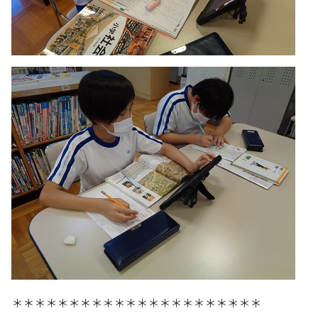
＊＊＊＊＊＊＊＊＊＊＊＊＊＊＊＊＊＊＊＊＊＊