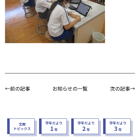
←前の記事
お知らせの一覧
次の記事→
学年だより
学年だより
学年だより
文教
1
2
3
トピックス
年
年
年