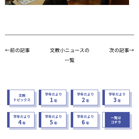
←前の記事
文教小ニュースの
次の記事→
一覧
学年だより
学年だより
学年だより
文教
1
2
3
トピックス
年
年
年
学年だより
学年だより
学年だより
一覧は
4
5
6
コチラ
年
年
年