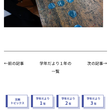
←前の記事
学年だより１年の
次の記事→
一覧
学年だより
学年だより
学年だより
文教
1
2
3
トピックス
年
年
年