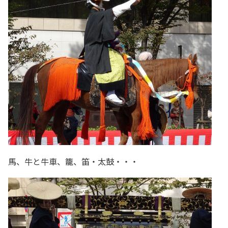
馬、牛と牛車、籠、笛・太鼓・・・