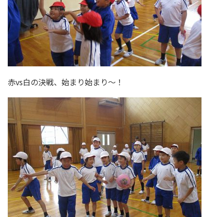
赤vs白の決戦、始まり始まり～！