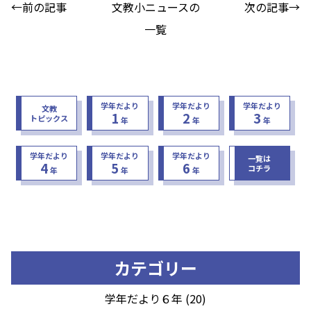
←前の記事
文教小ニュースの
次の記事→
一覧
学年だより
学年だより
学年だより
文教
1
2
3
トピックス
年
年
年
学年だより
学年だより
学年だより
一覧は
4
5
6
コチラ
年
年
年
カテゴリー
学年だより６年 (20)