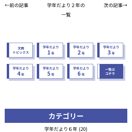
←前の記事
学年だより２年の
次の記事→
一覧
学年だより
学年だより
学年だより
文教
1
2
3
トピックス
年
年
年
学年だより
学年だより
学年だより
一覧は
4
5
6
コチラ
年
年
年
カテゴリー
学年だより６年 (20)