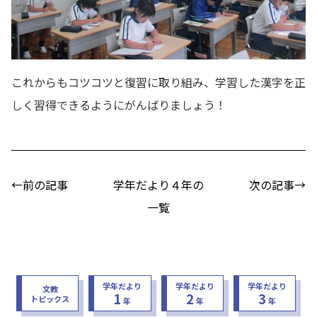
これからもコツコツと復習に取り組み、学習した漢字を正
しく習得できるようにがんばりましょう！
←前の記事
学年だより４年の
次の記事→
一覧
学年だより
学年だより
学年だより
文教
1
2
3
トピックス
年
年
年