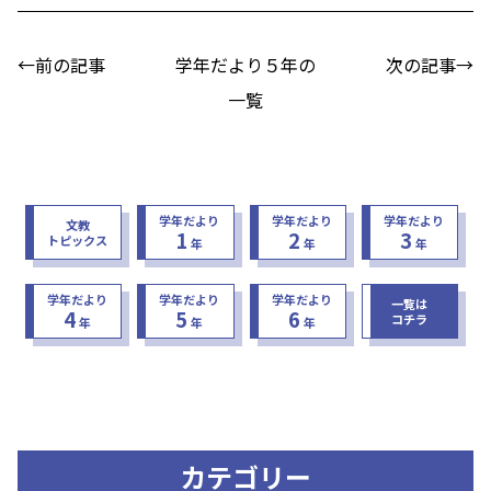
←前の記事
学年だより５年の
次の記事→
一覧
学年だより
学年だより
学年だより
文教
1
2
3
トピックス
年
年
年
学年だより
学年だより
学年だより
一覧は
4
5
6
コチラ
年
年
年
カテゴリー