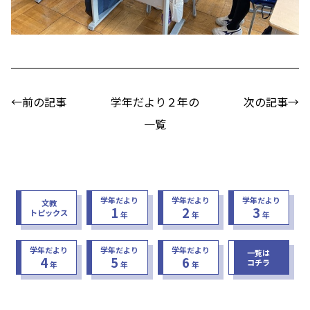
←前の記事
学年だより２年の
次の記事→
一覧
学年だより
学年だより
学年だより
文教
1
2
3
トピックス
年
年
年
学年だより
学年だより
学年だより
一覧は
4
5
6
コチラ
年
年
年