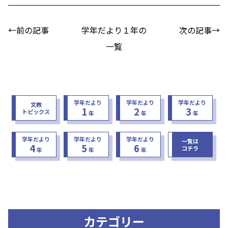
←前の記事
学年だより１年の
次の記事→
一覧
学年だより
学年だより
学年だより
文教
1
2
3
トピックス
年
年
年
学年だより
学年だより
学年だより
一覧は
4
5
6
コチラ
年
年
年
カテゴリー