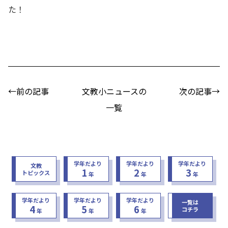
た！
←前の記事
文教小ニュースの
次の記事→
一覧
学年だより
学年だより
学年だより
文教
1
2
3
トピックス
年
年
年
学年だより
学年だより
学年だより
一覧は
4
5
6
コチラ
年
年
年