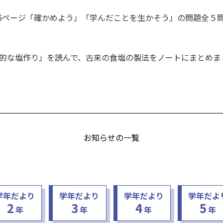
125ページ「確かめよう」「学んだことを生かそう」の問題全５
的な塩作り」を読んで、古来の食塩の製法をノートにまとめま
お知らせの一覧
学年だより
学年だより
学年だより
学年だよ
2
3
4
5
年
年
年
年