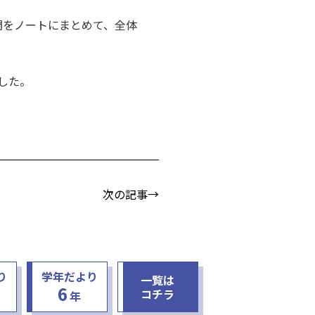
問をノートにまとめて、全体
した。
次の記事→
り
学年だより
一覧は
6
コチラ
年