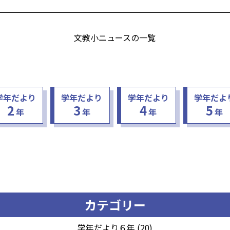
文教小ニュースの一覧
学年だより
学年だより
学年だより
学年だよ
2
3
4
5
年
年
年
年
カテゴリー
学年だより６年 (20)