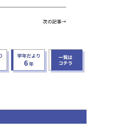
次の記事→
り
学年だより
一覧は
6
コチラ
年