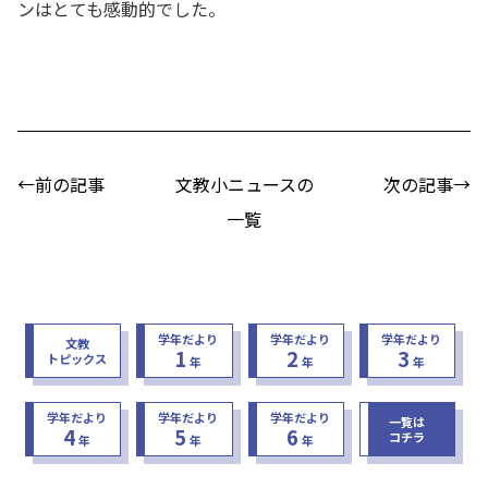
ンはとても感動的でした。
←前の記事
文教小ニュースの
次の記事→
一覧
学年だより
学年だより
学年だより
文教
1
2
3
トピックス
年
年
年
学年だより
学年だより
学年だより
一覧は
4
5
6
コチラ
年
年
年