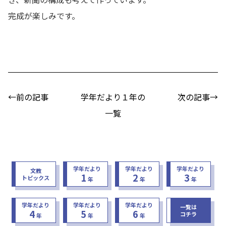
完成が楽しみです。
←前の記事
学年だより１年の
次の記事→
一覧
学年だより
学年だより
学年だより
文教
1
2
3
トピックス
年
年
年
学年だより
学年だより
学年だより
一覧は
4
5
6
コチラ
年
年
年