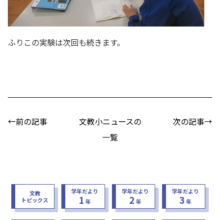
ふりこの実験は次回も続きます。
←前の記事
文教小ニュースの
次の記事→
一覧
学年だより
学年だより
学年だより
文教
1
2
3
トピックス
年
年
年