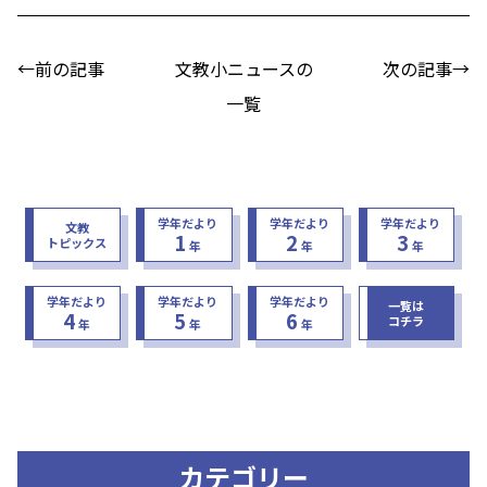
←前の記事
文教小ニュースの
次の記事→
一覧
学年だより
学年だより
学年だより
文教
1
2
3
トピックス
年
年
年
学年だより
学年だより
学年だより
一覧は
4
5
6
コチラ
年
年
年
カテゴリー