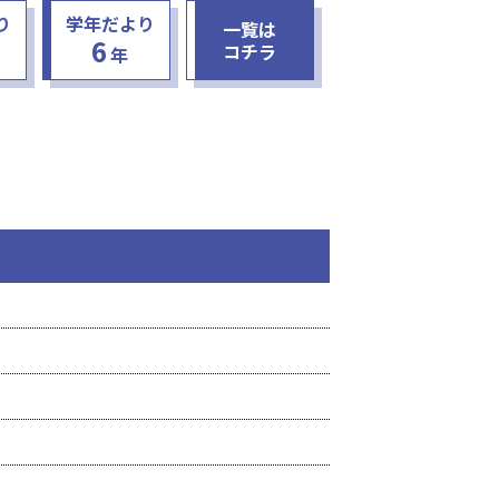
り
学年だより
一覧は
6
コチラ
年