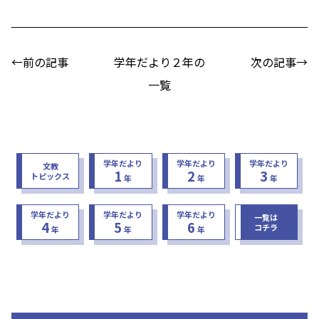
←前の記事
学年だより２年の
次の記事→
一覧
学年だより
学年だより
学年だより
文教
1
2
3
トピックス
年
年
年
学年だより
学年だより
学年だより
一覧は
4
5
6
コチラ
年
年
年