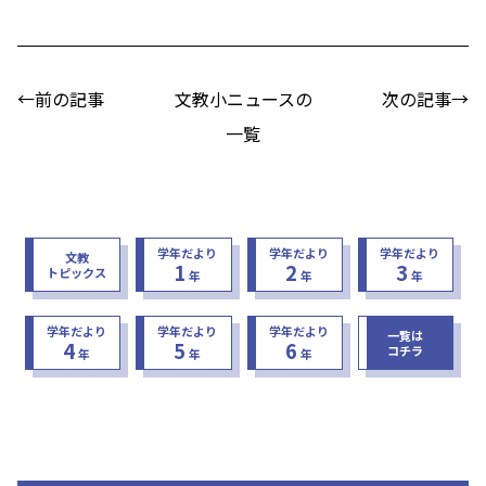
←前の記事
文教小ニュースの
次の記事→
一覧
学年だより
学年だより
学年だより
文教
1
2
3
トピックス
年
年
年
学年だより
学年だより
学年だより
一覧は
4
5
6
コチラ
年
年
年