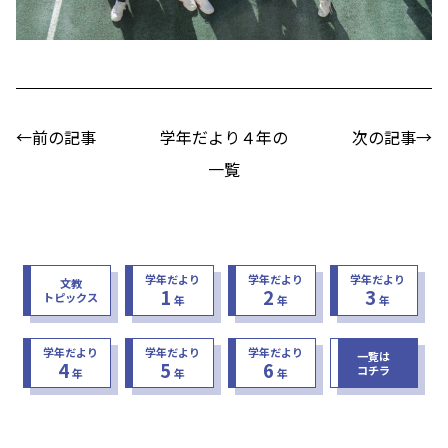
←前の記事
学年だより４年の
次の記事→
一覧
学年だより
学年だより
学年だより
文教
1
2
3
トピックス
年
年
年
学年だより
学年だより
学年だより
一覧は
4
5
6
コチラ
年
年
年