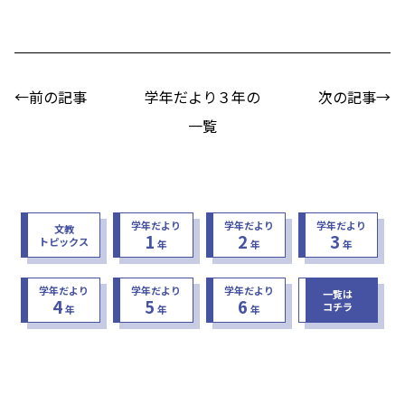
←前の記事
学年だより３年の
次の記事→
一覧
学年だより
学年だより
学年だより
文教
1
2
3
トピックス
年
年
年
学年だより
学年だより
学年だより
一覧は
4
5
6
コチラ
年
年
年