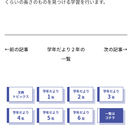
くらいの長さのものを見つける学習を行います。
←前の記事
学年だより２年の
次の記事→
一覧
学年だより
学年だより
学年だより
文教
1
2
3
トピックス
年
年
年
学年だより
学年だより
学年だより
一覧は
4
5
6
コチラ
年
年
年