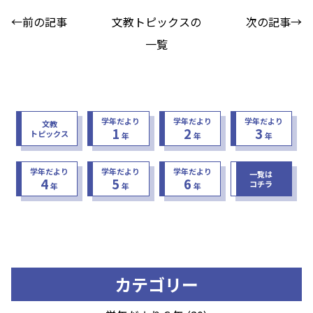
←前の記事
文教トピックスの
次の記事→
一覧
学年だより
学年だより
学年だより
文教
1
2
3
トピックス
年
年
年
学年だより
学年だより
学年だより
一覧は
4
5
6
コチラ
年
年
年
カテゴリー