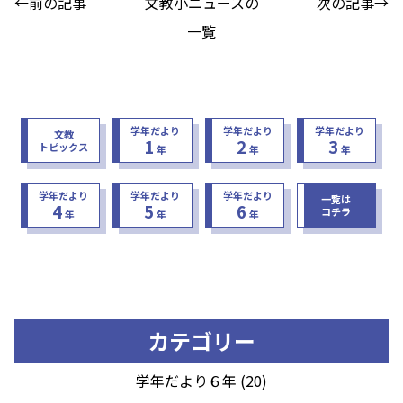
←前の記事
文教小ニュースの
次の記事→
一覧
学年だより
学年だより
学年だより
文教
1
2
3
トピックス
年
年
年
学年だより
学年だより
学年だより
一覧は
4
5
6
コチラ
年
年
年
カテゴリー
学年だより６年 (20)