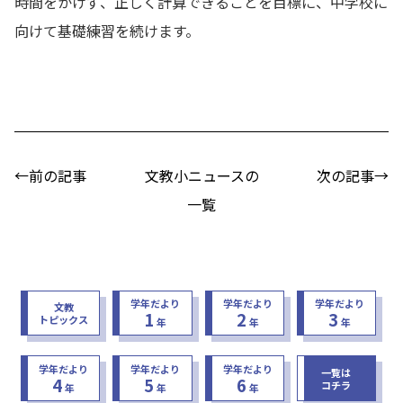
時間をかけず、正しく計算できることを目標に、中学校に
向けて基礎練習を続けます。
←前の記事
文教小ニュースの
次の記事→
一覧
学年だより
学年だより
学年だより
文教
1
2
3
トピックス
年
年
年
学年だより
学年だより
学年だより
一覧は
4
5
6
コチラ
年
年
年