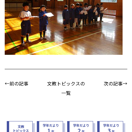
←前の記事
文教トピックスの
次の記事→
一覧
学年だより
学年だより
学年だより
文教
1
2
3
トピックス
年
年
年