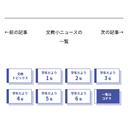
←前の記事
文教小ニュースの
次の記事→
一覧
学年だより
学年だより
学年だより
文教
1
2
3
トピックス
年
年
年
学年だより
学年だより
学年だより
一覧は
4
5
6
コチラ
年
年
年