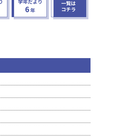
り
学年だより
一覧は
6
コチラ
年