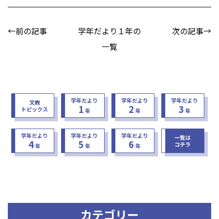
←前の記事
学年だより１年の
次の記事→
一覧
学年だより
学年だより
学年だより
文教
1
2
3
トピックス
年
年
年
学年だより
学年だより
学年だより
一覧は
4
5
6
コチラ
年
年
年
カテゴリー