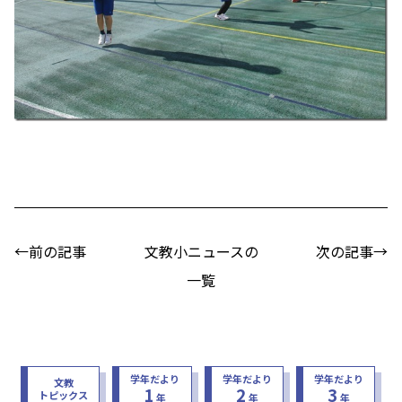
←前の記事
文教小ニュースの
次の記事→
一覧
学年だより
学年だより
学年だより
文教
1
2
3
トピックス
年
年
年