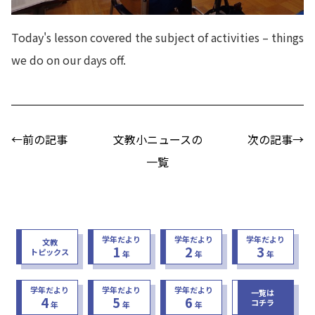
Today's lesson covered the subject of activities – things
we do on our days off.
←前の記事
文教小ニュースの
次の記事→
一覧
学年だより
学年だより
学年だより
文教
1
2
3
トピックス
年
年
年
学年だより
学年だより
学年だより
一覧は
4
5
6
コチラ
年
年
年