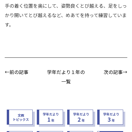
手の着く位置を奥にして、姿勢良くとび越える、足をしっ
かり開いてとび越えるなど、めあてを持って練習していま
す。
←前の記事
学年だより１年の
次の記事→
一覧
学年だより
学年だより
学年だより
文教
1
2
3
トピックス
年
年
年