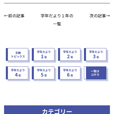
←前の記事
学年だより１年の
次の記事→
一覧
学年だより
学年だより
学年だより
文教
1
2
3
トピックス
年
年
年
学年だより
学年だより
学年だより
一覧は
4
5
6
コチラ
年
年
年
カテゴリー