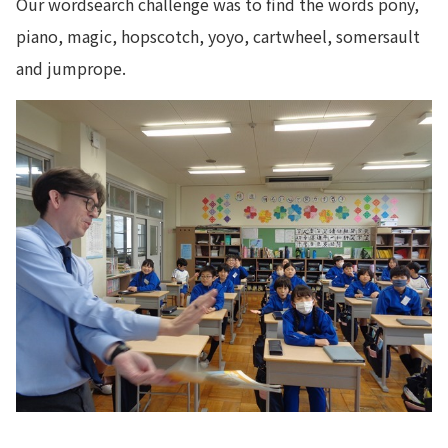
Our wordsearch challenge was to find the words pony,
piano, magic, hopscotch, yoyo, cartwheel, somersault
and jumprope.