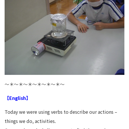
～＊～＊～＊～＊～＊～＊～
【English】
Today we were using verbs to describe our actions –
things we do, activities.