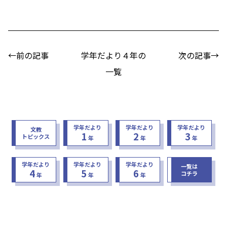
←前の記事
学年だより４年の
次の記事→
一覧
学年だより
学年だより
学年だより
文教
1
2
3
トピックス
年
年
年
学年だより
学年だより
学年だより
一覧は
4
5
6
コチラ
年
年
年