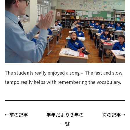
The students really enjoyed a song – The fast and slow
tempo really helps with remembering the vocabulary.
←前の記事
学年だより３年の
次の記事→
一覧