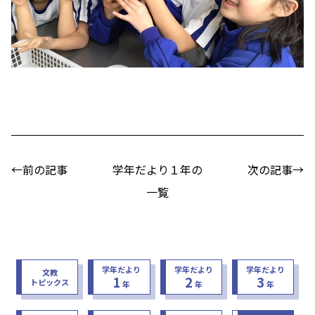
←前の記事
学年だより１年の
次の記事→
一覧
学年だより
学年だより
学年だより
文教
1
2
3
トピックス
年
年
年