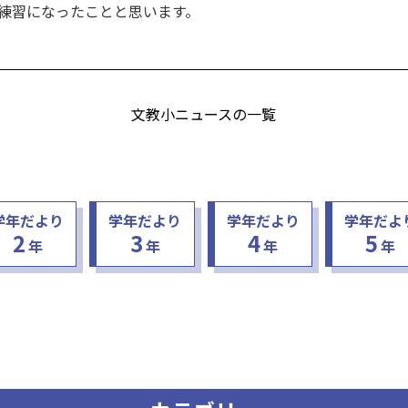
練習になったことと思います。
文教小ニュースの一覧
学年だより
学年だより
学年だより
学年だよ
2
3
4
5
年
年
年
年