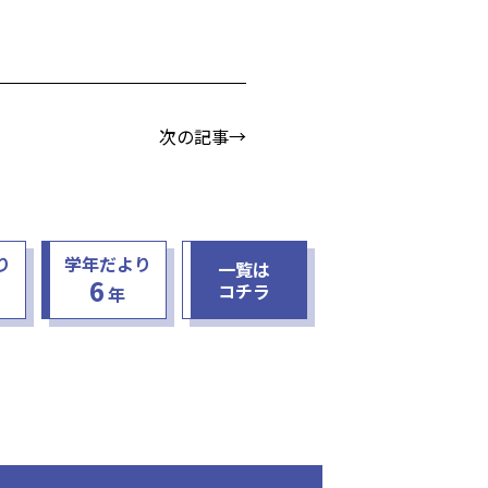
次の記事→
り
学年だより
一覧は
6
コチラ
年