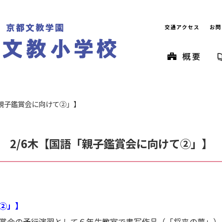
交通アクセス
お問
「親子鑑賞会に向けて②」】
2/6木【国語「親子鑑賞会に向けて②」】
②」】
賞会の予行演習として６年生教室で書写作品（「将来の夢」）