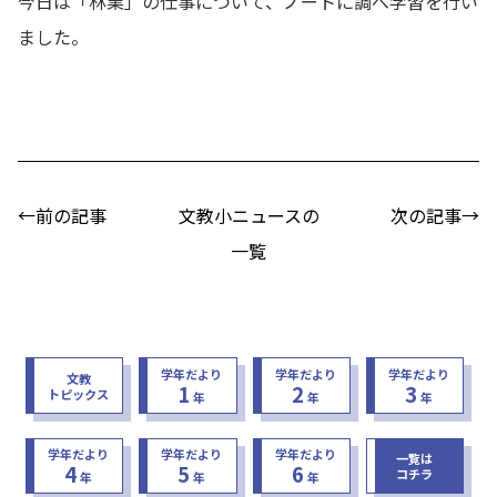
今日は「林業」の仕事について、ノートに調べ学習を行い
ました。
←前の記事
文教小ニュースの
次の記事→
一覧
学年だより
学年だより
学年だより
文教
1
2
3
トピックス
年
年
年
学年だより
学年だより
学年だより
一覧は
4
5
6
コチラ
年
年
年