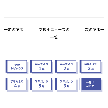
←前の記事
文教小ニュースの
次の記事→
一覧
学年だより
学年だより
学年だより
文教
1
2
3
トピックス
年
年
年
学年だより
学年だより
学年だより
一覧は
4
5
6
コチラ
年
年
年