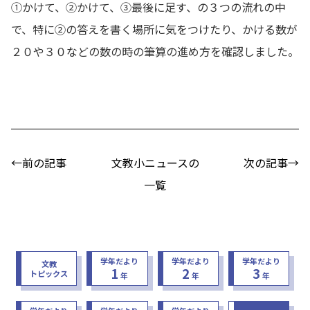
①かけて、②かけて、③最後に足す、の３つの流れの中
で、特に②の答えを書く場所に気をつけたり、かける数が
２０や３０などの数の時の筆算の進め方を確認しました。
←前の記事
文教小ニュースの
次の記事→
一覧
学年だより
学年だより
学年だより
文教
1
2
3
トピックス
年
年
年