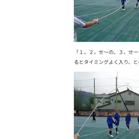
「１，２，せ～の、３、せー
るとタイミングよく入り、と