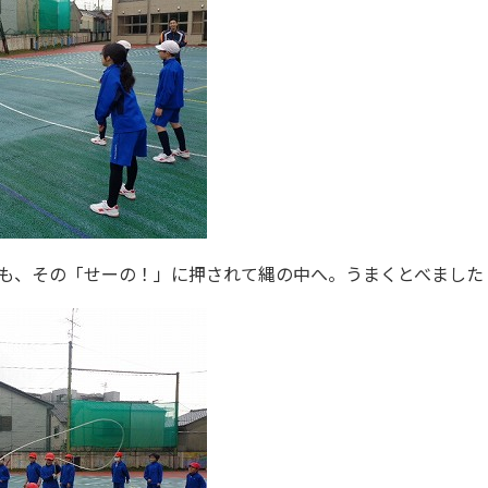
も、その「せーの！」に押されて縄の中へ。うまくとべました