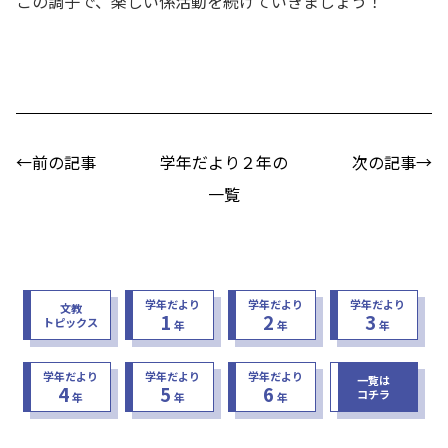
この調子で、楽しい係活動を続けていきましょう！
←前の記事
学年だより２年の
次の記事→
一覧
学年だより
学年だより
学年だより
文教
1
2
3
トピックス
年
年
年
学年だより
学年だより
学年だより
一覧は
4
5
6
コチラ
年
年
年